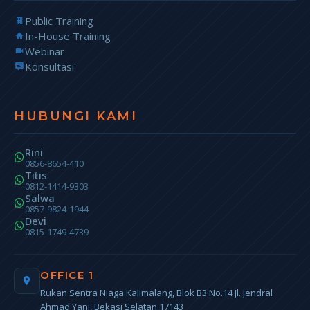
Public Training
In-House Training
Webinar
Konsultasi
HUBUNGI KAMI
Rini
0856-8654-410
Titis
0812-1414-9303
Salwa
0857-9824-1944
Devi
0815-1749-4739
OFFICE 1
Rukan Sentra Niaga Kalimalang, Blok B3 No.14 Jl. Jendral
Ahmad Yani, Bekasi Selatan 17143