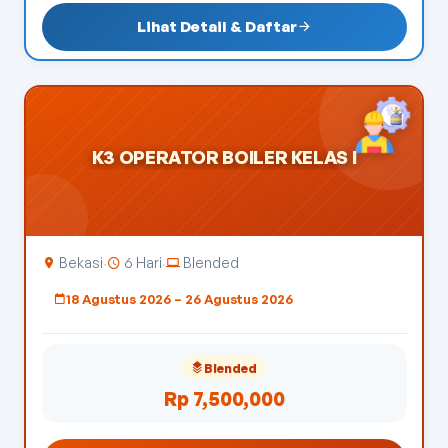
Lihat Detail & Daftar
K3 OPERATOR BOILER KELAS I
Bekasi
6 Hari
Blended
·
·
18 Agustus 2026 – 26 Agustus 2026
Blended
Rp 7,500,000