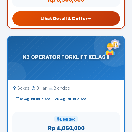
Lihat Detail & Daftar
K3 OPERATOR FORKLIFT KELAS II
Bekasi
3 Hari
Blended
·
·
18 Agustus 2026 – 20 Agustus 2026
Blended
Rp 4,050,000