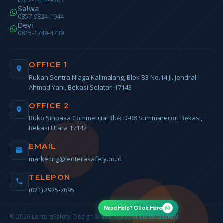
0812-1414-9303
Salwa
0857-9824-1944
Devi
0815-1749-4739
OFFICE 1
Rukan Sentra Niaga Kalimalang, Blok B3 No.14 Jl. Jendral
Ahmad Yani, Bekasi Selatan 17143
OFFICE 2
Ruko Sinpasa Commercial Blok D-08 Summarecon Bekasi,
Bekasi Utara 17142
EMAIL
marketing@lenterasafety.co.id
TELEPON
(021) 2925-7695
Need Help? Click Here
© 2026 LenteraSafety. Design & develop by
IT LenteraSafety