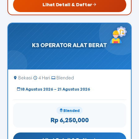
Lihat Detail & Daftar
K3 OPERATOR ALAT BERAT
Bekasi
4 Hari
Blended
·
·
18 Agustus 2026 – 21 Agustus 2026
Blended
Rp 6,250,000