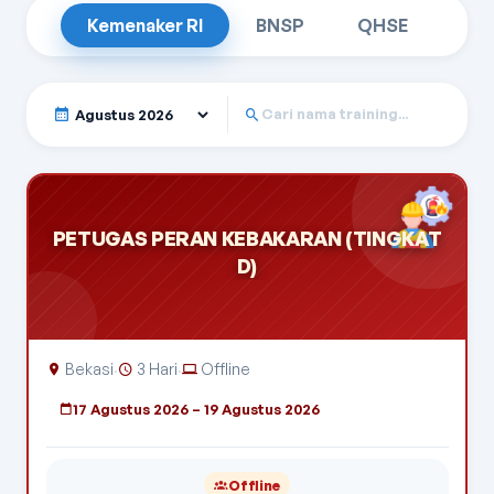
Kemenaker RI
BNSP
QHSE
Tampilkan Bulan
Cari nama training
PETUGAS PERAN KEBAKARAN (TINGKAT
D)
Bekasi
3 Hari
Offline
·
·
17 Agustus 2026 – 19 Agustus 2026
Offline