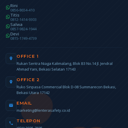
Rini
0856-8654-410
Titis
0812-1414-9303
Salwa
0857-9824-1944
Devi
0815-1749-4739
OFFICE 1
Rukan Sentra Niaga Kalimalang, Blok B3 No.14 Jl. Jendral
Ahmad Yani, Bekasi Selatan 17143
OFFICE 2
Ruko Sinpasa Commercial Blok D-08 Summarecon Bekasi,
Bekasi Utara 17142
EMAIL
marketing@lenterasafety.co.id
TELEPON