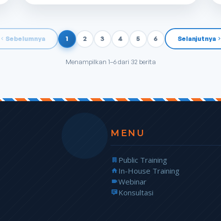
Sebelumnya
1
2
3
4
5
6
Selanjutnya
Menampilkan 1–6 dari 32 berita
MENU
Public Training
In-House Training
Webinar
Konsultasi