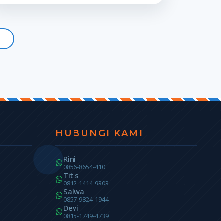
HUBUNGI KAMI
Rini
0856-8654-410
Titis
0812-1414-9303
Salwa
0857-9824-1944
Devi
0815-1749-4739