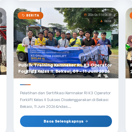
2026-06-11 14:06:39
BERITA
Vania
Publik Training Kemnaker RI, K3 Operator
Forklift Kelas II. Bekasi, 09 - 11 Juni 2026
Pelatihan dan Sertifikasi Kemnaker RI K3 Operator
Forklift Kelas II Sukses Diselenggarakan di Bekasi
Bekasi, 11 Juni 2026 &ndas...
Baca Selengkapnya