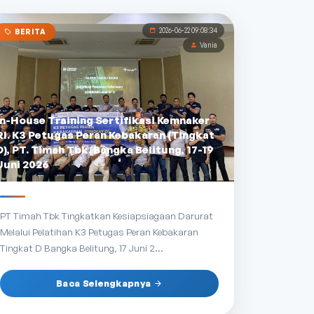
2026-06-22 09:08:34
BERITA
Vania
In-House Training Sertifikasi Kemnaker
RI. K3 Petugas Peran Kebakaran (Tingkat
D), PT. Timah Tbk. Bangka Belitung, 17-19
Juni 2026
PT Timah Tbk Tingkatkan Kesiapsiagaan Darurat
Melalui Pelatihan K3 Petugas Peran Kebakaran
Tingkat D Bangka Belitung, 17 Juni 2...
Baca Selengkapnya