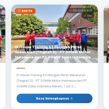
2026-07-01 16:25:09
BERITA
Devi
In House Training K3 Petugas Peran
n
Kebakaran (Tingkat D) - PT SGMW Motor
Indonesia dan PT SGMW Sales Indonesia
In House Training K3 Petugas Peran Kebakaran
(Tingkat D) - PT SGMW Motor Indonesia dan PT
SGMW Sales Indonesia Bekasi, 1 Juli 2...
Baca Selengkapnya