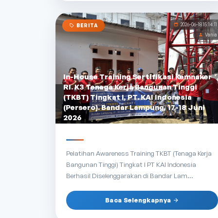
2026-06-18 15:14:11
BERITA
Vania
In-House Training Sertifikasi Kemnaker
RI. K3 Tenaga Kerja Bangunan Tinggi
(TKBT) Tingkat I, PT. KAI Indonesia
(Persero). Bandar Lampung, 17-18 Juni
2026
Pelatihan Awareness Training TKBT (Tenaga Kerja
Bangunan Tinggi) Tingkat I PT KAI Indonesia
Berhasil Diselenggarakan di Bandar Lam...
Baca Selengkapnya