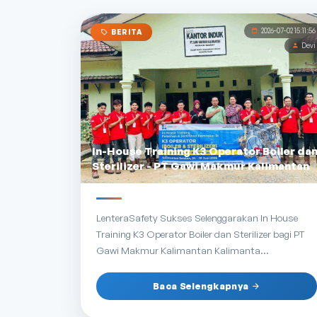
2026-07-02 15:11:56
BERITA
Devi
In-House Training K3 Operator Boiler da
Sterilizer - PT Gawi Makmur Kalimantan
LenteraSafety Sukses Selenggarakan In House
Training K3 Operator Boiler dan Sterilizer bagi PT
Gawi Makmur Kalimantan Kalimanta...
Baca Selengkapnya