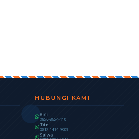
HUBUNGI KAMI
Rini
0856-8654-410
Titis
0812-1414-9303
Salwa