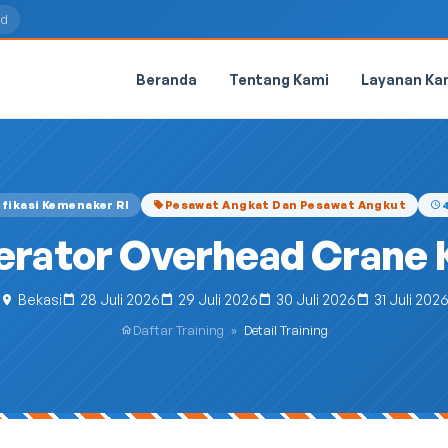
id
Beranda
Tentang Kami
Layanan Ka
ifikasi Kemenaker RI
Pesawat Angkat Dan Pesawat Angkut
rator Overhead Crane K
Bekasi
28 Juli 2026
29 Juli 2026
30 Juli 2026
31 Juli 202
Daftar Training
»
Detail Training