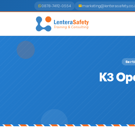
0878-7492-0554
marketing@lenterasafety.co.
Sert
K3 Ope