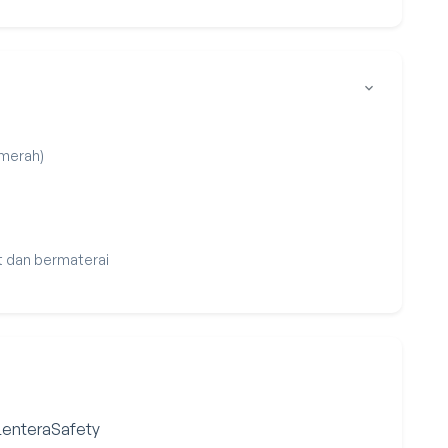
 merah)
t dan bermaterai
 LenteraSafety