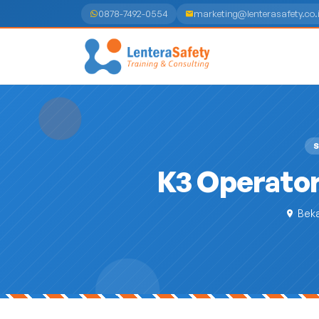
0878-7492-0554
marketing@lenterasafety.co.
S
K3 Operator
Beka