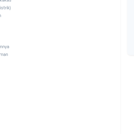
strik)
n
annya
Aman