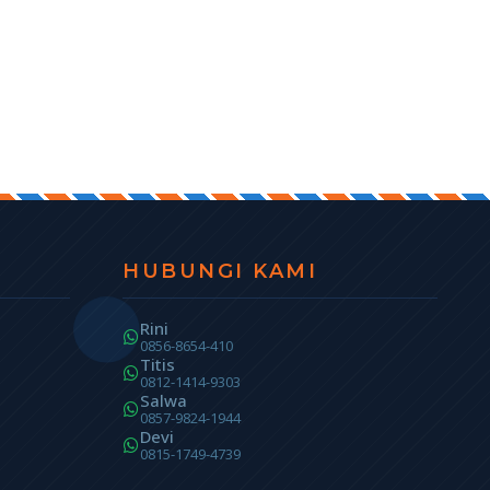
HUBUNGI KAMI
Rini
0856-8654-410
Titis
0812-1414-9303
Salwa
0857-9824-1944
Devi
0815-1749-4739