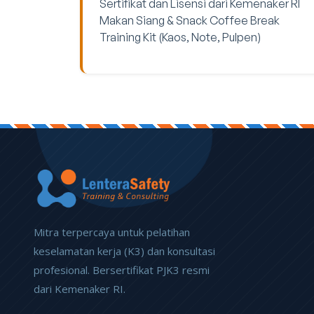
Sertifikat dan Lisensi dari Kemenaker RI
Makan Siang & Snack Coffee Break
Training Kit (Kaos, Note, Pulpen)
Mitra terpercaya untuk pelatihan
keselamatan kerja (K3) dan konsultasi
profesional. Bersertifikat PJK3 resmi
dari Kemenaker RI.