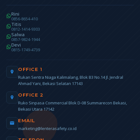
Rini
0856-8654-410
Titis
0812-1414-9303
Salwa
0857-9824-1944
Devi
0815-1749-4739
OFFICE 1
Rukan Sentra Niaga Kalimalang, Blok B3 No.14 Jl. Jendral
Ahmad Yani, Bekasi Selatan 17143
OFFICE 2
Ruko Sinpasa Commercial Blok D-08 Summarecon Bekasi,
Bekasi Utara 17142
EMAIL
marketing@lenterasafety.co.id
TELEPON