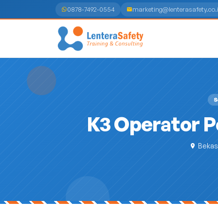
0878-7492-0554
marketing@lenterasafety.co.
S
K3 Operator P
Bekas