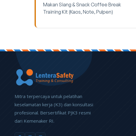
Makan Siang & Snack Coffee Break
Training Kit (Kaos, Note, Pulpen)
Mitra terpercaya untuk pelatihan
keselamatan kerja (K3) dan konsultasi
profesional. Bersertifikat PJK3 resmi
dari Kemenaker RI.