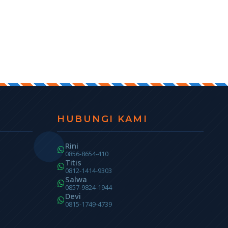
HUBUNGI KAMI
Rini
0856-8654-410
Titis
0812-1414-9303
Salwa
0857-9824-1944
Devi
0815-1749-4739