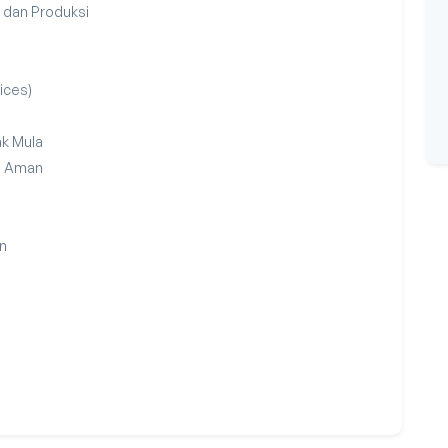
 dan Produksi
ices)
k Mula
n Aman
n