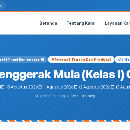
id
Beranda
Tentang Kami
Layanan Ka
ertifikasi Kemenaker RI
Pesawat Tenaga Dan Produksi
4 Ha
enggerak Mula (Kelas I) 
i
10 Agustus 2026
11 Agustus 2026
12 Agustus 2026
13 Agu
Daftar Training
»
Detail Training