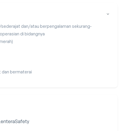
/sederajat dan/atau berpengalaman sekurang-
operasian di bidangnya
 merah)
t dan bermaterai
 LenteraSafety