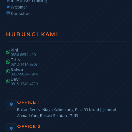
In-House Training
Webinar
Konsultasi
HUBUNGI KAMI
Rini
0856-8654-410
Titis
0812-1414-9303
Salwa
0857-9824-1944
Devi
0815-1749-4739
OFFICE 1
Rukan Sentra Niaga Kalimalang, Blok B3 No.14 Jl. Jendral
Ahmad Yani, Bekasi Selatan 17143
OFFICE 2