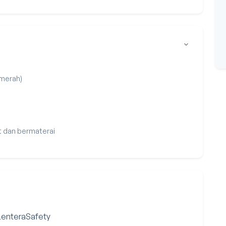
 merah)
t dan bermaterai
 LenteraSafety