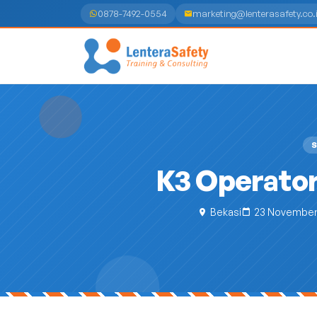
0878-7492-0554
marketing@lenterasafety.co.
S
K3 Operator
Bekasi
23 November