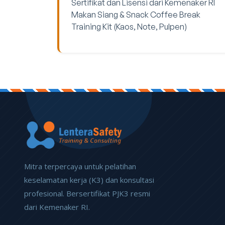
Sertifikat dan Lisensi dari Kemenaker RI
Makan Siang & Snack Coffee Break
Training Kit (Kaos, Note, Pulpen)
Mitra terpercaya untuk pelatihan
keselamatan kerja (K3) dan konsultasi
profesional. Bersertifikat PJK3 resmi
dari Kemenaker RI.