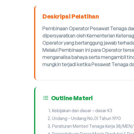
Deskripsi Pelatihan
Pembinaan Operator Pesawat Tenaga dan P
dipersyaratkan oleh Kementerian Ketena
Operator yang bertanggung jawab terhada
Melalui Pembinaan ini para Operator ter
menganalisa bahaya serta mengambil tin
mungkin terjadi ketika Pesawat Tenaga da
Outline Materi
Kebijakan dan dasar – dasar K3
Undang – Undang No.01 Tahun 1970
Peraturan Menteri Tenaga Kerja 38/MEN/
Pengetahuan Dasar Mesin Produksi & Pe