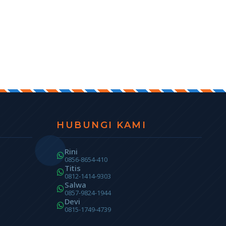
HUBUNGI KAMI
Rini
0856-8654-410
Titis
0812-1414-9303
Salwa
0857-9824-1944
Devi
0815-1749-4739