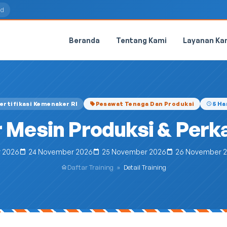
id
Beranda
Tentang Kami
Layanan Ka
ertifikasi Kemenaker RI
Pesawat Tenaga Dan Produksi
5 Ha
 Mesin Produksi & Perkak
 2026
24 November 2026
25 November 2026
26 November 
Daftar Training
»
Detail Training