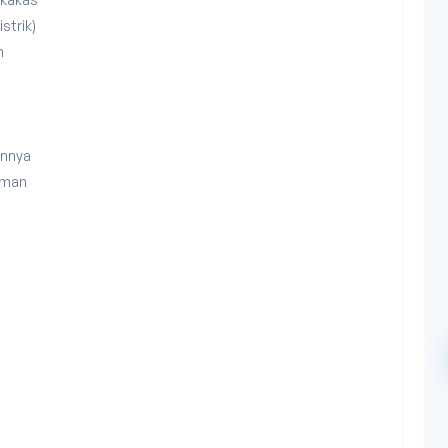
strik)
n
annya
Aman