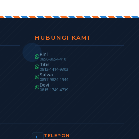
HUBUNGI KAMI
Rini
0856-8654-410
Titis
0812-1414-9303
Salwa
0857-9824-1944
Devi
0815-1749-4739
TELEPON