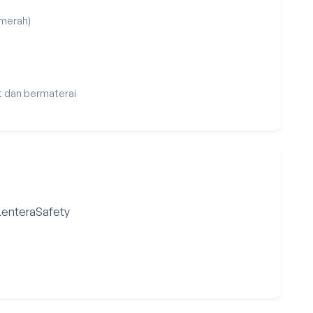
 merah)
t dan bermaterai
 LenteraSafety