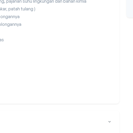
g, pajanan suhu lingkungan dan bahan kimia
kar, patah tulang )
olongannya
tolongannya
tas