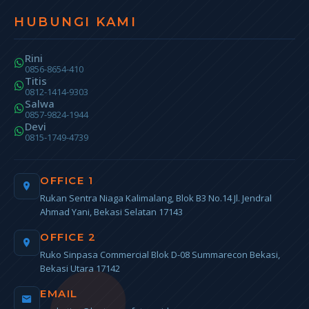
HUBUNGI KAMI
Rini
0856-8654-410
Titis
0812-1414-9303
Salwa
0857-9824-1944
Devi
0815-1749-4739
OFFICE 1
Rukan Sentra Niaga Kalimalang, Blok B3 No.14 Jl. Jendral
Ahmad Yani, Bekasi Selatan 17143
OFFICE 2
Ruko Sinpasa Commercial Blok D-08 Summarecon Bekasi,
Bekasi Utara 17142
EMAIL