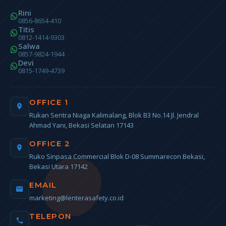
Rini
0856-8654-410
Titis
0812-1414-9303
Salwa
0857-9824-1944
Devi
0815-1749-4739
OFFICE 1
Rukan Sentra Niaga Kalimalang, Blok B3 No.14 Jl. Jendral
Ahmad Yani, Bekasi Selatan 17143
OFFICE 2
Ruko Sinpasa Commercial Blok D-08 Summarecon Bekasi,
Bekasi Utara 17142
EMAIL
marketing@lenterasafety.co.id
TELEPON