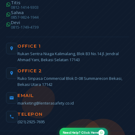
Titis
0812-1414-9303
Salwa
0857-9824-1944
Devi
0815-1749-4739
OFFICE 1
Rukan Sentra Niaga Kalimalang, Blok B3 No.14 Jl. Jendral
Ahmad Yani, Bekasi Selatan 17143
OFFICE 2
Ruko Sinpasa Commercial Blok D-08 Summarecon Bekasi,
Bekasi Utara 17142
EMAIL
marketing@lenterasafety.co.id
TELEPON
(021) 2925-7695
Need Help? Click Here