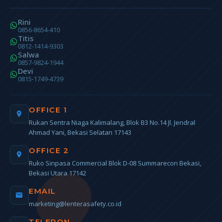
Rini
0856-8654-410
Titis
0812-1414-9303
Salwa
0857-9824-1944
Devi
0815-1749-4739
OFFICE 1
Rukan Sentra Niaga Kalimalang, Blok B3 No.14 Jl. Jendral
Ahmad Yani, Bekasi Selatan 17143
OFFICE 2
Ruko Sinpasa Commercial Blok D-08 Summarecon Bekasi,
Bekasi Utara 17142
EMAIL
marketing@lenterasafety.co.id
TELEPON