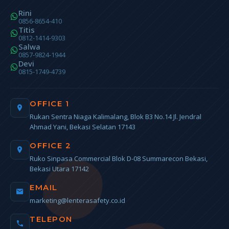
Rini
0856-8654-410
Titis
0812-1414-9303
Salwa
0857-9824-1944
Devi
0815-1749-4739
OFFICE 1
Rukan Sentra Niaga Kalimalang, Blok B3 No.14 Jl. Jendral
Ahmad Yani, Bekasi Selatan 17143
OFFICE 2
Ruko Sinpasa Commercial Blok D-08 Summarecon Bekasi,
Bekasi Utara 17142
EMAIL
marketing@lenterasafety.co.id
TELEPON