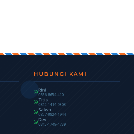
HUBUNGI KAMI
Rini
0856-8654-410
Titis
0812-1414-9303
Salwa
0857-9824-1944
Devi
0815-1749-4739