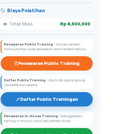
Biaya Pelatihan
Rp 8,500,000
Tatap Muka
Penawaran Public Training
- Jika perusahaan
membutuhkan surat penawaran resmi terlebih dahulu.
Penawaran Public Training
Daftar Public Training
- Jika Anda siap langsung
mendaftarkan peserta.
Daftar Public Trainingan
Penawaran In-House Training
- Selenggarakan
training ini khusus untuk perusahaan Anda.