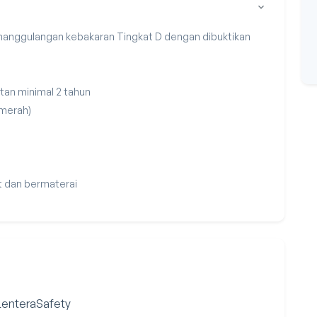
anggulangan kebakaran Tingkat D dengan dibuktikan
tan minimal 2 tahun
 merah)
t dan bermaterai
 LenteraSafety