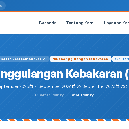
id
Beranda
Tentang Kami
Layanan Ka
Sertifikasi Kemenaker RI
Penanggulangan Kebakaran
6 Har
nggulangan Kebakaran (
September 2026
21 September 2026
22 September 2026
23 
Daftar Training
»
Detail Training