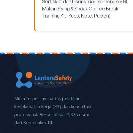
Sertifikat dan Lisensi dari Kemenaker RI
Makan Siang & Snack Coffee Break
Training Kit (Kaos, Note, Pulpen)
Mitra terpercaya untuk pelatihan
keselamatan kerja (K3) dan konsultasi
profesional. Bersertifikat PJK3 resmi
dari Kemenaker RI.