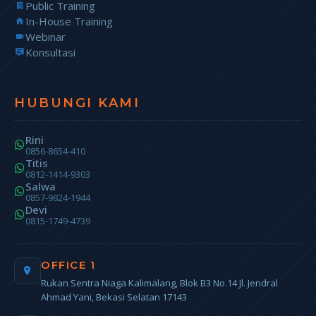
Public Training
In-House Training
Webinar
Konsultasi
HUBUNGI KAMI
Rini
0856-8654-410
Titis
0812-1414-9303
Salwa
0857-9824-1944
Devi
0815-1749-4739
OFFICE 1
Rukan Sentra Niaga Kalimalang, Blok B3 No.14 Jl. Jendral
Ahmad Yani, Bekasi Selatan 17143