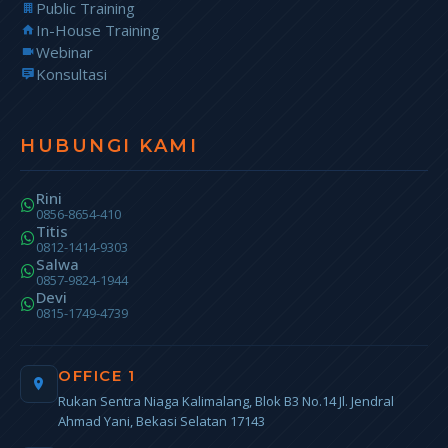
Public Training
In-House Training
Webinar
Konsultasi
HUBUNGI KAMI
Rini
0856-8654-410
Titis
0812-1414-9303
Salwa
0857-9824-1944
Devi
0815-1749-4739
OFFICE 1
Rukan Sentra Niaga Kalimalang, Blok B3 No.14 Jl. Jendral
Ahmad Yani, Bekasi Selatan 17143